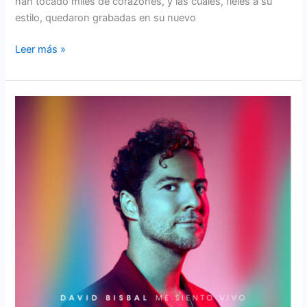
han tocado miles de corazones, y las cuáles, fieles a su
estilo, quedaron grabadas en su nuevo
Leer más »
DAVID
BISBAL
“ME
SIENTO
VIVO”