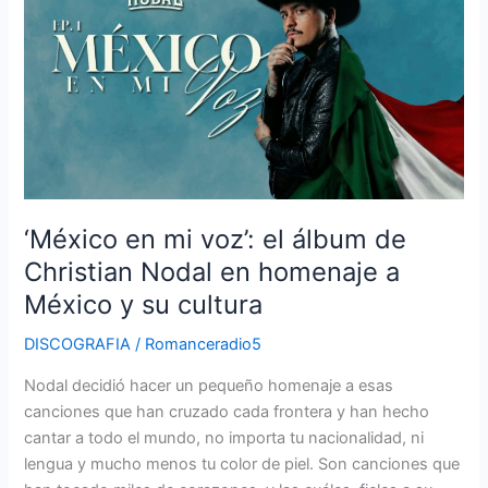
mi
voz’:
el
álbum
de
Christian
Nodal
en
‘México en mi voz’: el álbum de
homenaje
a
Christian Nodal en homenaje a
México
México y su cultura
y
su
DISCOGRAFIA
/
Romanceradio5
cultura
Nodal decidió hacer un pequeño homenaje a esas
canciones que han cruzado cada frontera y han hecho
cantar a todo el mundo, no importa tu nacionalidad, ni
lengua y mucho menos tu color de piel. Son canciones que