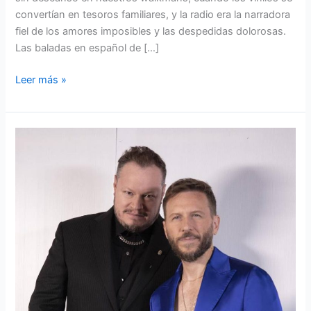
convertían en tesoros familiares, y la radio era la narradora
fiel de los amores imposibles y las despedidas dolorosas.
Las baladas en español de […]
Leer más »
El
viaje
romántico
de
Sin
Bandera:
dos
voces,
una
emoción