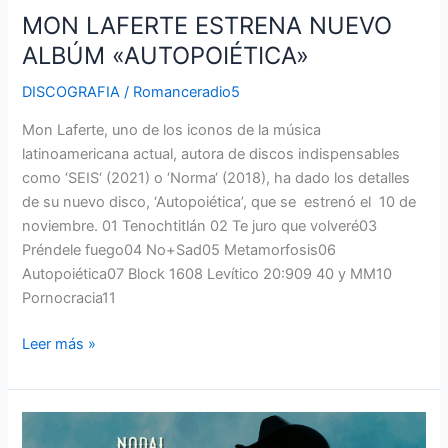
MON LAFERTE ESTRENA NUEVO
ALBÚM «AUTOPOIÉTICA»
DISCOGRAFIA
/
Romanceradio5
Mon Laferte, uno de los iconos de la música
latinoamericana actual, autora de discos indispensables
como ‘SEIS‘ (2021) o ‘Norma‘ (2018), ha dado los detalles
de su nuevo disco, ‘Autopoiética’, que se estrenó el 10 de
noviembre. 01 Tenochtitlán 02 Te juro que volveré03
Préndele fuego04 No+Sad05 Metamorfosis06
Autopoiética07 Block 1608 Levítico 20:909 40 y MM10
Pornocracia11
Leer más »
‘México
en