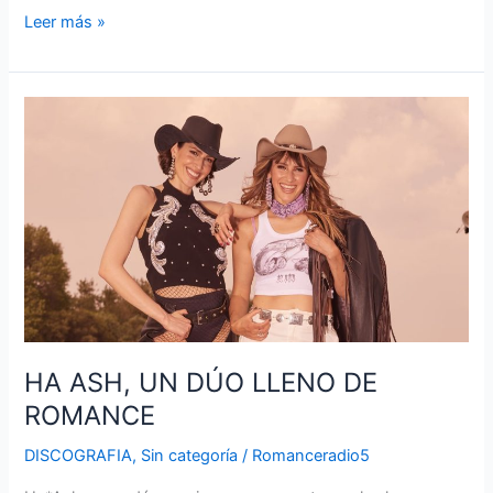
Leer más »
HA
ASH,
UN
DÚO
LLENO
DE
ROMANCE
HA ASH, UN DÚO LLENO DE
ROMANCE
DISCOGRAFIA
,
Sin categoría
/
Romanceradio5