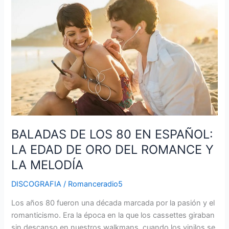
LOS
80
EN
ESPAÑOL:
LA
EDAD
DE
ORO
DEL
ROMANCE
Y
BALADAS DE LOS 80 EN ESPAÑOL:
LA
LA EDAD DE ORO DEL ROMANCE Y
MELODÍA
LA MELODÍA
DISCOGRAFIA
/
Romanceradio5
Los años 80 fueron una década marcada por la pasión y el
romanticismo. Era la época en la que los cassettes giraban
sin descanso en nuestros walkmans, cuando los vinilos se