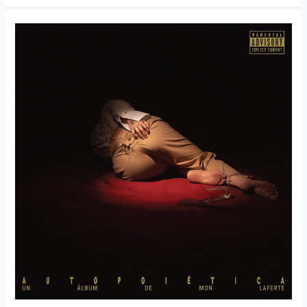
MON
LAFERTE
ESTRENA
NUEVO
ALBÚM
«AUTOPOIÉTICA»