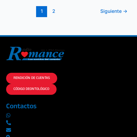
1
2
Siguiente
→
La historia del Romance escúchalo en la mejor radio.
RENDICIÓN DE CUENTAS
CÓDIGO DEONTOLÓGICO
Contactos
0969019014
042290577 / 042289923
info@radioromance.com