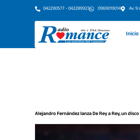
Ir
042290577 - 042289923
0969019014
Av. 9
al
contenido
Inicio
Alejandro Fernández lanza De Rey a Rey, un disc