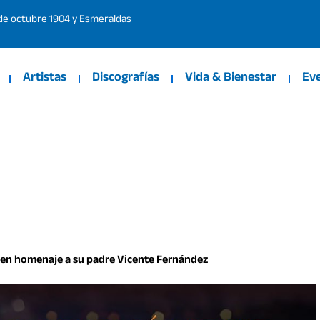
 de octubre 1904 y Esmeraldas
Artistas
Discografías
Vida & Bienestar
Ev
o en homenaje a su padre Vicente Fernández