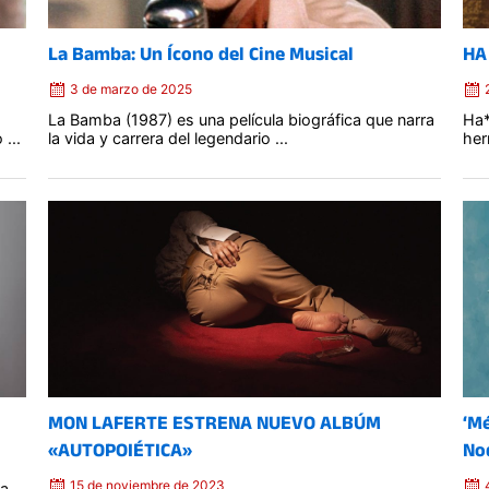
La Bamba: Un Ícono del Cine Musical
HA
3 de marzo de 2025
La Bamba (1987) es una película biográfica que narra
Ha*
...
la vida y carrera del legendario ...
her
Posted
on
MON LAFERTE ESTRENA NUEVO ALBÚM
‘Mé
«AUTOPOIÉTICA»
No
15 de noviembre de 2023
da