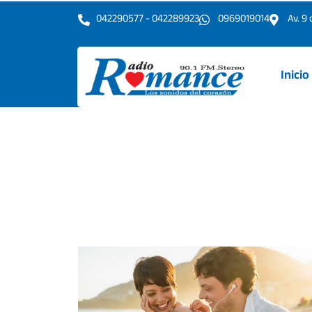
Ir
042290577 - 042289923
0969019014
Av. 9
al
contenido
Inicio
Posted
on