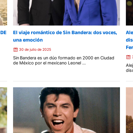
 DE
El viaje romántico de Sin Bandera: dos voces,
Ale
una emoción
di
Fe
30 de julio de 2025
Sin Bandera es un dúo formado en 2000 en Ciudad
de México por el mexicano Leonel ...
Ale
dis
Posted
on