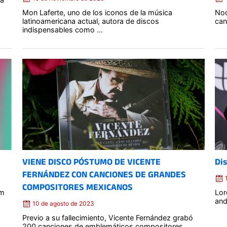
Mon Laferte, uno de los iconos de la música
Nod
latinoamericana actual, autora de discos
can
indispensables como ...
Posted
on
VIENE DISCO PÓSTUMO DE VICENTE
Di
FERNÁNDEZ CON CANCIONES DE GRANDES
COMPOSITORES MEXICANOS
um
Lor
and
10 de agosto de 2023
Previo a su fallecimiento, Vicente Fernández grabó
200 canciones de emblemáticos compositores