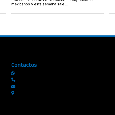
mexicanos y esta semana sale ...
Contactos
0969019014
042290577 / 042289923
info@radioromance.com
Av. 9 de octubre 1904 y Esmeraldas