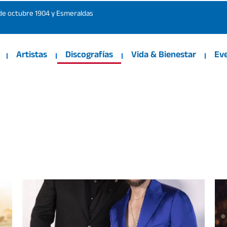
 de octubre 1904 y Esmeraldas
Artistas
Discografías
Vida & Bienestar
Ev
DISCOGRAFÍAS
Posted
on