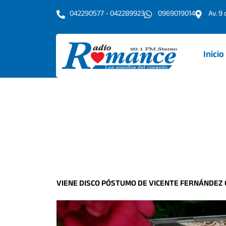
Ir
042290577 - 042289923
0969019014
Av. 9
al
contenido
Inicio
VIENE DISCO PÓSTUMO DE VICENTE FERNÁNDEZ