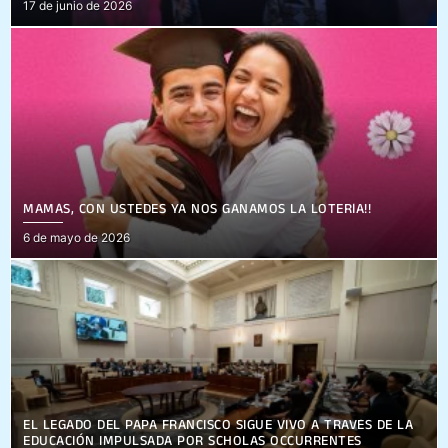
Posted
17 de junio de 2026
on
MAMÁS, CON USTEDES YA NOS GANAMOS LA LOTERÍA!!
Posted
6 de mayo de 2026
on
EL LEGADO DEL PAPA FRANCISCO SIGUE VIVO A TRAVÉS DE LA
EDUCACIÓN IMPULSADA POR SCHOLAS OCCURRENTES