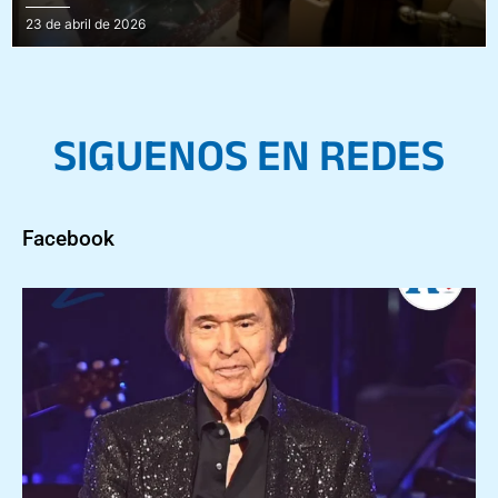
Posted
23 de abril de 2026
on
SIGUENOS EN REDES
Facebook