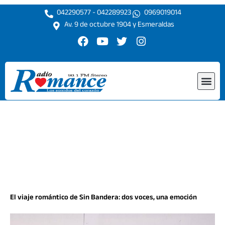
Ir
042290577 - 042289923
0969019014
al
Av. 9 de octubre 1904 y Esmeraldas
contenido
F
Y
T
I
a
o
w
n
c
u
i
s
e
t
t
t
Me
b
u
t
a
o
b
e
g
o
e
r
r
k
a
m
El viaje romántico de Sin Bandera: dos voces, una emoción