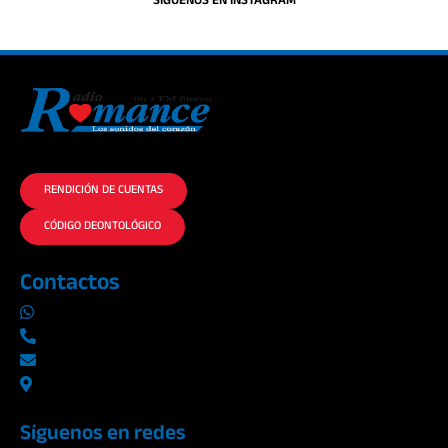
SIGUENOS EN INSTAGRAM
La historia del Romance escúchalo en la mejor radio.
RENDICIÓN DE CUENTAS
CÓDIGO DEONTOLÓGICO
Contactos
0969019014
042290577 / 042289923
info@radioromance.com
Av. 9 de octubre 1904 y Esmeraldas
Síguenos en redes