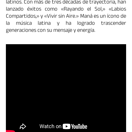
latinos. Con más de tres décadas de trayectoria, han
lanzado éxitos como «Rayando el Sol,» «Labios
Compartidos,» y «Vivir sin Aire.» Maná es un ícono de
la música latina y ha logrado trascender
generaciones con su mensaje y energía.