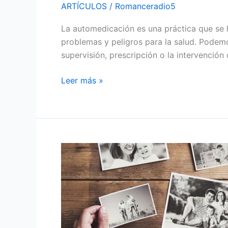
ARTÍCULOS
/
Romanceradio5
La automedicación es una práctica que se 
problemas y peligros para la salud. Podemo
supervisión, prescripción o la intervenció
Leer más »
¿CUÁL
ES
LA
EDAD
EN
QUE