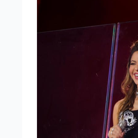
NUEVA
YORK
CON
UN
CONCIERTO
GRATUITO
EN
TIMES
SQUARE