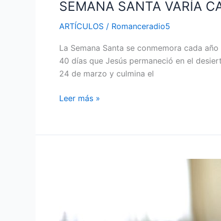
SEMANA SANTA VARÍA C
SEMANA
SANTA
ARTÍCULOS
/
Romanceradio5
VARÍA
CADA
La Semana Santa se conmemora cada año en
AÑO
40 días que Jesús permaneció en el desier
EN
24 de marzo y culmina el
EL
MUNDO
Leer más »
EL
PELIGRO
OCULTO:
LA
AUTOMEDICACIÓN