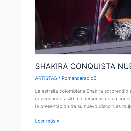
SHAKIRA CONQUISTA NU
ARTISTAS
/
Romanceradio5
La estrella colombiana Shakira sorprendió 
convocando a 40 mil personas en un concie
la presentación de su nuevo disco ‘Las muj
Leer más »