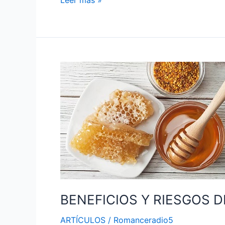
Leer más »
BENEFICIOS
Y
RIESGOS
DEL
CONSUMO
DE
MIEL
DE
ABEJA
BENEFICIOS Y RIESGOS 
ARTÍCULOS
/
Romanceradio5