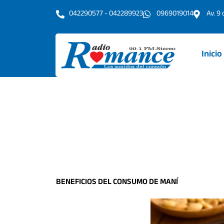
Ir
042290577 - 042289923
0969019014
Av. 9
al
contenido
Inicio
BENEFICIOS DEL CONSUMO DE MANÍ