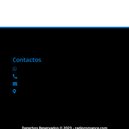
Contactos
0969019014
042290577 / 042289923
info@radioromance.com
Av. 9 de octubre 1904 y Esmeraldas
Derechos Reservados © 2023 - radioromance.com