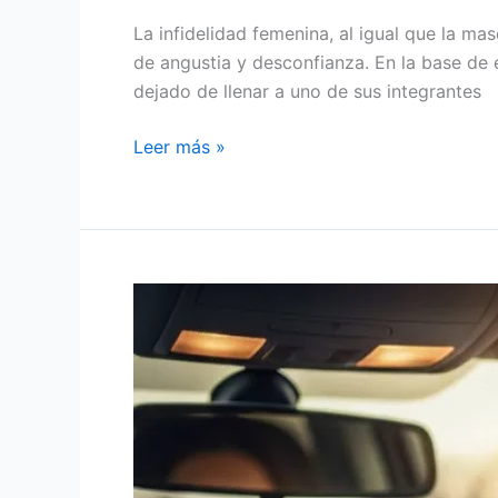
La infidelidad femenina, al igual que la ma
de angustia y desconfianza. En la base de 
dejado de llenar a uno de sus integrantes
Leer más »
CUANDO
EL
MAQUILLAJE
TOMA
EL
VOLANTE,
EL