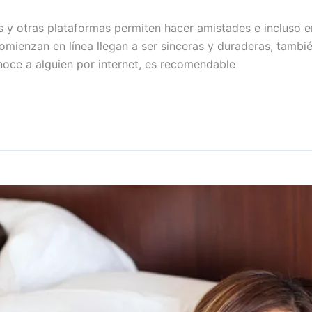
as y otras plataformas permiten hacer amistades e incluso e
omienzan en línea llegan a ser sinceras y duraderas, tambi
noce a alguien por internet, es recomendable