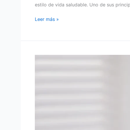
estilo de vida saludable. Uno de sus princi
Leer más »
AMORES
POR
INTERNET:
CÓMO
DISFRUTAR
LA
EXPERIENCIA
CON
SEGURIDAD