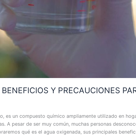
 BENEFICIOS Y PRECAUCIONES PA
no, es un compuesto químico ampliamente utilizado en hog
as. A pesar de ser muy común, muchas personas desconoc
loraremos qué es el agua oxigenada, sus principales benefic