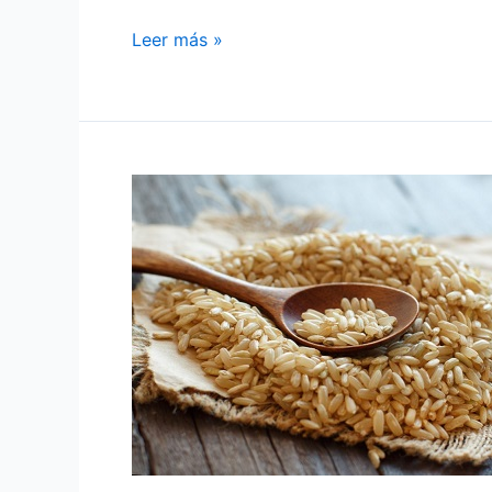
Leer más »
BENEFICIOS
DEL
ARROZ
INTEGRAL
PARA
LA
SALUD:
UNA
ALTERNATIVA
NUTRITIVA