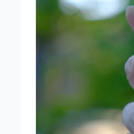
USOS,
BENEFICIOS
Y
PRECAUCIONES
PARA
LA
SALUD