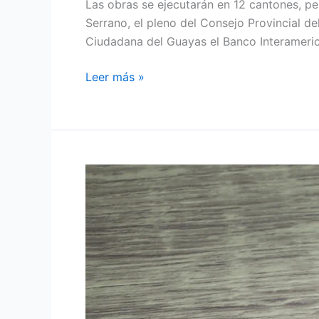
Las obras se ejecutarán en 12 cantones, pe
Serrano, el pleno del Consejo Provincial de
Ciudadana del Guayas el Banco Interameri
Leer más »
ÁCIDO
FÓLICO:
BENEFICIOS,
FUNCIONES
Y
SU
IMPORTANCIA
PARA