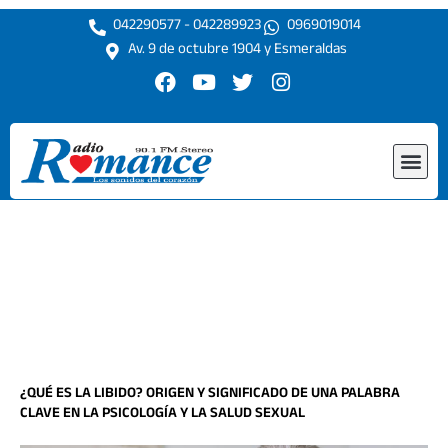
Ir
042290577 - 042289923
0969019014
al
Av. 9 de octubre 1904 y Esmeraldas
contenido
F
Y
T
I
a
o
w
n
c
u
i
s
e
t
t
t
Me
b
u
t
a
o
b
e
g
o
e
r
r
k
a
m
¿QUÉ ES LA LIBIDO? ORIGEN Y SIGNIFICADO DE UNA PALABRA
CLAVE EN LA PSICOLOGÍA Y LA SALUD SEXUAL