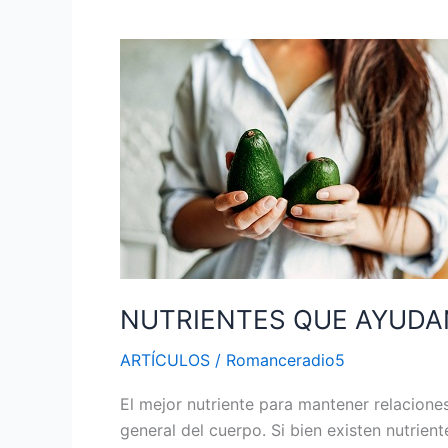
NUTRIENTES
QUE
AYUDAN
A
MANTENER
RELACIONES
ÍNTIMAS
SALUDABLES
NUTRIENTES QUE AYUDA
ARTÍCULOS
/
Romanceradio5
El mejor nutriente para mantener relaciones
general del cuerpo. Si bien existen nutrien