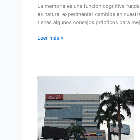
La memoria es una función cognitiva funda
es natural experimentar cambios en nuestr
tienes algunos consejos prácticos para mej
Leer más »
CLARO
APORTA
A
LA
GENERACIÓN
ELÉCTRICA
EN
EL