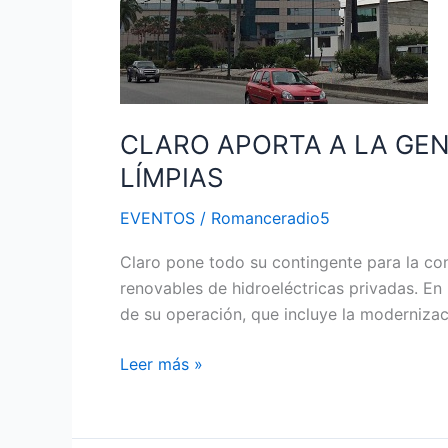
PAÍS
Y
AVANZA
EN
ENERGÍAS
CLARO APORTA A LA GEN
LÍMPIAS
LÍMPIAS
EVENTOS
/
Romanceradio5
Claro pone todo su contingente para la con
renovables de hidroeléctricas privadas. En
de su operación, que incluye la modernizac
Leer más »