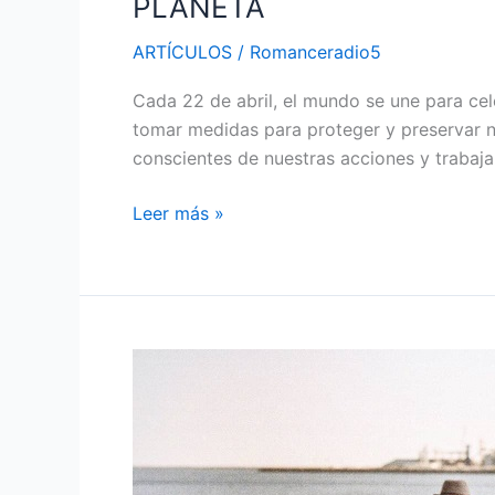
PLANETA
POR
NUESTRO
ARTÍCULOS
/
Romanceradio5
PLANETA
Cada 22 de abril, el mundo se une para cel
tomar medidas para proteger y preservar nu
conscientes de nuestras acciones y trabaja
Leer más »
ENTENDIENDO
EL
ALZHEIMER:
SÍNTOMAS,
CAUSAS