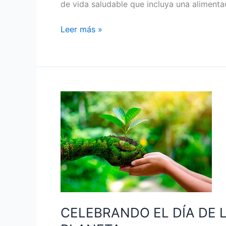
de vida saludable que incluya una alimenta
Leer más »
CELEBRANDO
EL
DÍA
DE
LA
TIERRA:
UN
LLAMADO
DE
CELEBRANDO EL DÍA DE 
ACCIÓN