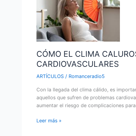
CLIMA
CALUROSO
PUEDE
AFECTAR
A
LAS
CÓMO EL CLIMA CALURO
PERSONAS
CON
CARDIOVASCULARES
PROBLEMAS
ARTÍCULOS
/
Romanceradio5
CARDIOVASCULARES
Con la llegada del clima cálido, es import
aquellos que sufren de problemas cardiovas
aumentar el riesgo de complicaciones par
Leer más »