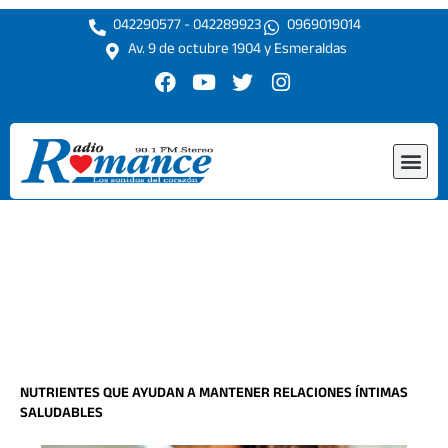
Ir
042290577 - 042289923
0969019014
al
Av. 9 de octubre 1904 y Esmeraldas
contenido
F
Y
T
I
a
o
w
n
c
u
i
s
e
t
t
t
Me
b
u
t
a
o
b
e
g
o
e
r
r
k
a
m
NUTRIENTES QUE AYUDAN A MANTENER RELACIONES ÍNTIMAS
SALUDABLES