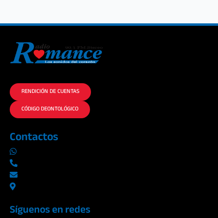
La historia del Romance escúchalo en la mejor radio.
RENDICIÓN DE CUENTAS
CÓDIGO DEONTOLÓGICO
Contactos
0969019014
042290577 / 042289923
info@radioromance.com
Av. 9 de octubre 1904 y Esmeraldas
Síguenos en redes