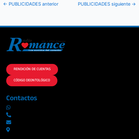
←
PUBLICIDADES anterior
PUBLICIDADES siguiente
→
La historia del Romance escúchalo en la mejor radio.
RENDICIÓN DE CUENTAS
CÓDIGO DEONTOLÓGICO
Contactos
0969019014
042290577 / 042289923
info@radioromance.com
Av. 9 de octubre 1904 y Esmeraldas