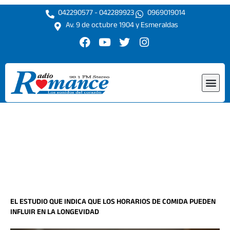
Ir
042290577 - 042289923
0969019014
al
Av. 9 de octubre 1904 y Esmeraldas
contenido
F
Y
T
I
a
o
w
n
c
u
i
s
e
t
t
t
Me
b
u
t
a
o
b
e
g
o
e
r
r
k
a
m
EL ESTUDIO QUE INDICA QUE LOS HORARIOS DE COMIDA PUEDEN
INFLUIR EN LA LONGEVIDAD