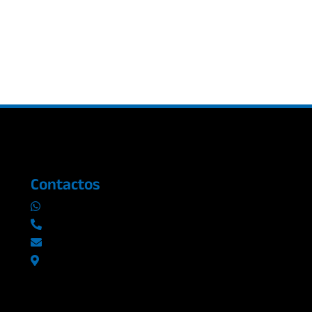
Contactos
0969019014
042290577 / 042289923
info@radioromance.com
Av. 9 de octubre 1904 y Esmeraldas