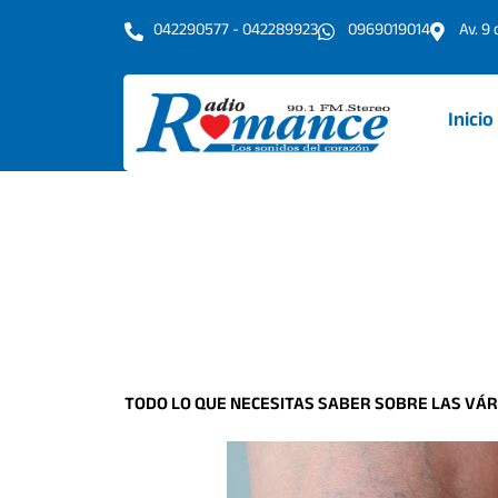
Ir
042290577 - 042289923
0969019014
Av. 9
al
contenido
Inicio
TODO LO QUE NECESITAS SABER SOBRE LAS VÁR