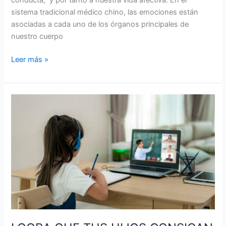
conducta; y por tanto a nuestra vida afectiva. En el
sistema tradicional médico chino, las emociones están
asociadas a cada uno de los órganos principales de
nuestro cuerpo
Leer más »
LOGRA
QUE
TUS
HIJOS
CONSIGAN
EL
ÉXITO
EN
CLASES
VIRTUALES