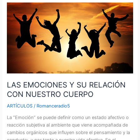
LAS
EMOCIONES
Y
SU
RELACIÓN
CON
NUESTRO
CUERPO
LAS EMOCIONES Y SU RELACIÓN
CON NUESTRO CUERPO
ARTÍCULOS
/
Romanceradio5
La “Emoción” se puede definir como un estado afectivo o
reacción subjetiva al ambiente que viene acompañada de
cambios orgánicos que influyen sobre el pensamiento y la