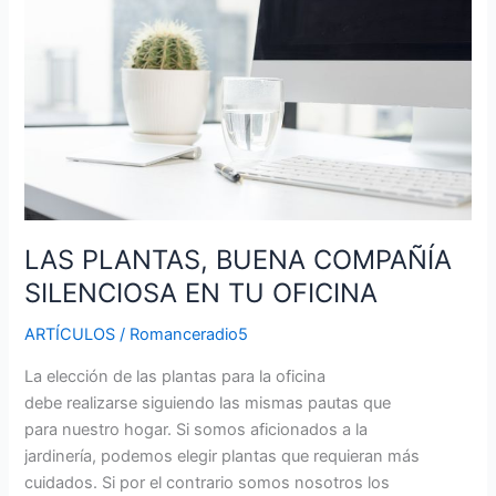
BUENA
COMPAÑÍA
SILENCIOSA
EN
TU
OFICINA
LAS PLANTAS, BUENA COMPAÑÍA
SILENCIOSA EN TU OFICINA
ARTÍCULOS
/
Romanceradio5
La elección de las plantas para la oficina
debe realizarse siguiendo las mismas pautas que
para nuestro hogar. Si somos aficionados a la
jardinería, podemos elegir plantas que requieran más
cuidados. Si por el contrario somos nosotros los