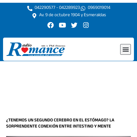
Ir
042290577 - 042289923
0969019014
al
Av. 9 de octubre 1904 y Esmeraldas
contenido
F
Y
T
I
a
o
w
n
c
u
i
s
e
t
t
t
Me
b
u
t
a
o
b
e
g
o
e
r
r
k
a
m
¿TENEMOS UN SEGUNDO CEREBRO EN EL ESTÓMAGO? LA
SORPRENDENTE CONEXIÓN ENTRE INTESTINO Y MENTE