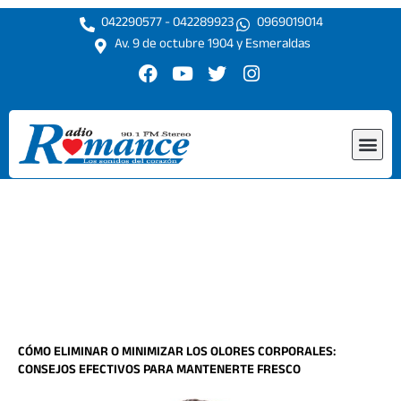
Ir
042290577 - 042289923
0969019014
al
Av. 9 de octubre 1904 y Esmeraldas
contenido
F
Y
T
I
a
o
w
n
c
u
i
s
e
t
t
t
Me
b
u
t
a
o
b
e
g
o
e
r
r
k
a
m
CÓMO ELIMINAR O MINIMIZAR LOS OLORES CORPORALES:
CONSEJOS EFECTIVOS PARA MANTENERTE FRESCO