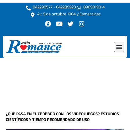
Ir
042290577 - 042289923
0969019014
al
Av. 9 de octubre 1904 y Esmeraldas
contenido
F
Y
T
I
a
o
w
n
c
u
i
s
e
t
t
t
Me
b
u
t
a
o
b
e
g
o
e
r
r
k
a
m
¿QUÉ PASA EN EL CEREBRO CON LOS VIDEOJUEGOS? ESTUDIOS
CIENTÍFICOS Y TIEMPO RECOMENDADO DE USO