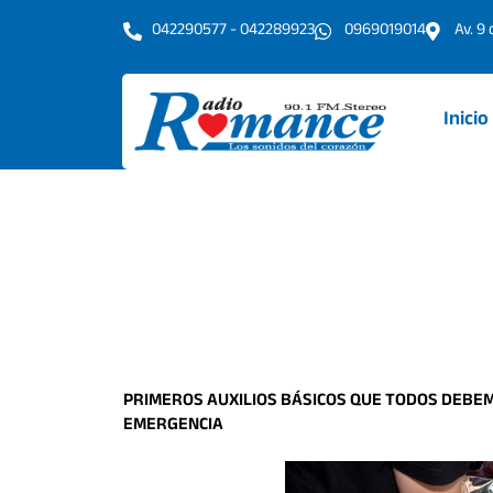
Ir
042290577 - 042289923
0969019014
Av. 9
al
contenido
Inicio
PRIMEROS AUXILIOS BÁSICOS QUE TODOS DEBEM
EMERGENCIA