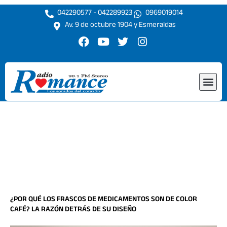
Ir
042290577 - 042289923
0969019014
al
Av. 9 de octubre 1904 y Esmeraldas
contenido
F
Y
T
I
a
o
w
n
c
u
i
s
e
t
t
t
Me
b
u
t
a
o
b
e
g
o
e
r
r
k
a
m
¿POR QUÉ LOS FRASCOS DE MEDICAMENTOS SON DE COLOR
CAFÉ? LA RAZÓN DETRÁS DE SU DISEÑO