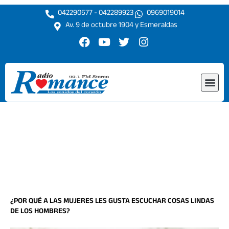
Ir
042290577 - 042289923
0969019014
al
Av. 9 de octubre 1904 y Esmeraldas
contenido
F
Y
T
I
a
o
w
n
c
u
i
s
e
t
t
t
Me
b
u
t
a
o
b
e
g
o
e
r
r
k
a
m
¿POR QUÉ A LAS MUJERES LES GUSTA ESCUCHAR COSAS LINDAS
DE LOS HOMBRES?