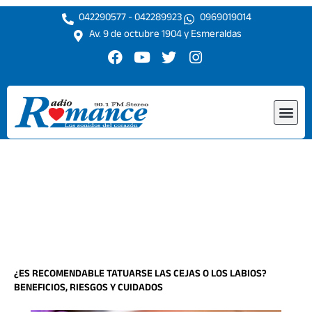
Ir
042290577 - 042289923
0969019014
al
Av. 9 de octubre 1904 y Esmeraldas
contenido
F
Y
T
I
a
o
w
n
c
u
i
s
e
t
t
t
Me
b
u
t
a
o
b
e
g
o
e
r
r
k
a
m
¿ES RECOMENDABLE TATUARSE LAS CEJAS O LOS LABIOS?
BENEFICIOS, RIESGOS Y CUIDADOS