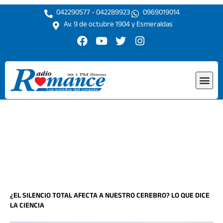
Ir
042290577 - 042289923
0969019014
al
Av. 9 de octubre 1904 y Esmeraldas
contenido
F
Y
T
I
a
o
w
n
c
u
i
s
e
t
t
t
Me
b
u
t
a
o
b
e
g
o
e
r
r
k
a
m
¿EL SILENCIO TOTAL AFECTA A NUESTRO CEREBRO? LO QUE DICE
LA CIENCIA