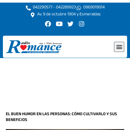
Ir
042290577 - 042289923
0969019014
al
Av. 9 de octubre 1904 y Esmeraldas
contenido
F
Y
T
I
a
o
w
n
c
u
i
s
e
t
t
t
Me
b
u
t
a
o
b
e
g
o
e
r
r
k
a
m
EL BUEN HUMOR EN LAS PERSONAS: CÓMO CULTIVARLO Y SUS
BENEFICIOS