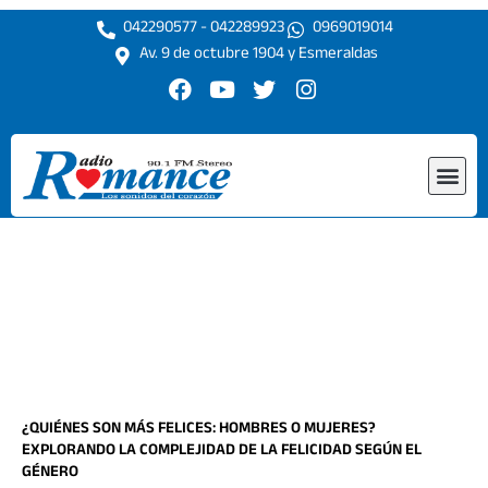
Ir
042290577 - 042289923
0969019014
al
Av. 9 de octubre 1904 y Esmeraldas
contenido
F
Y
T
I
a
o
w
n
c
u
i
s
e
t
t
t
Me
b
u
t
a
o
b
e
g
o
e
r
r
k
a
m
¿QUIÉNES SON MÁS FELICES: HOMBRES O MUJERES?
EXPLORANDO LA COMPLEJIDAD DE LA FELICIDAD SEGÚN EL
GÉNERO