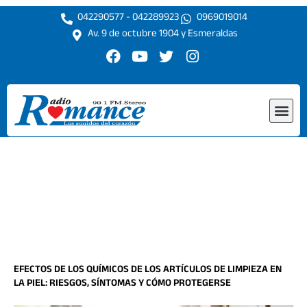
Ir
042290577 - 042289923
0969019014
al
Av. 9 de octubre 1904 y Esmeraldas
contenido
F
Y
T
I
a
o
w
n
c
u
i
s
e
t
t
t
Me
b
u
t
a
o
b
e
g
o
e
r
r
k
a
m
EFECTOS DE LOS QUÍMICOS DE LOS ARTÍCULOS DE LIMPIEZA EN
LA PIEL: RIESGOS, SÍNTOMAS Y CÓMO PROTEGERSE