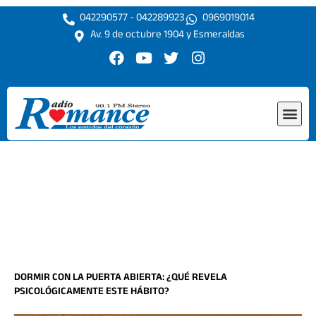
Ir
042290577 - 042289923
0969019014
al
Av. 9 de octubre 1904 y Esmeraldas
contenido
F
Y
T
I
a
o
w
n
c
u
i
s
e
t
t
t
Me
b
u
t
a
o
b
e
g
o
e
r
r
k
a
m
DORMIR CON LA PUERTA ABIERTA: ¿QUÉ REVELA
PSICOLÓGICAMENTE ESTE HÁBITO?