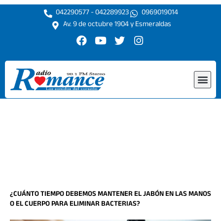
Ir
042290577 - 042289923
0969019014
al
Av. 9 de octubre 1904 y Esmeraldas
contenido
F
Y
T
I
a
o
w
n
c
u
i
s
e
t
t
t
Me
b
u
t
a
o
b
e
g
o
e
r
r
k
a
m
¿CUÁNTO TIEMPO DEBEMOS MANTENER EL JABÓN EN LAS MANOS
O EL CUERPO PARA ELIMINAR BACTERIAS?