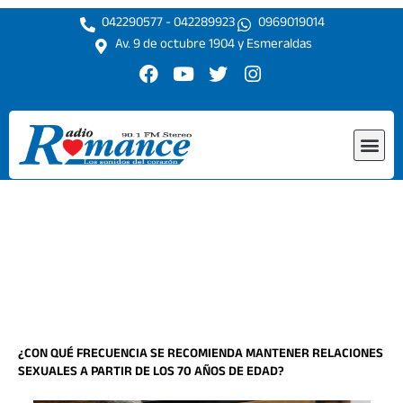
Ir
042290577 - 042289923
0969019014
al
Av. 9 de octubre 1904 y Esmeraldas
contenido
F
Y
T
I
a
o
w
n
c
u
i
s
e
t
t
t
Me
b
u
t
a
o
b
e
g
o
e
r
r
k
a
m
¿CON QUÉ FRECUENCIA SE RECOMIENDA MANTENER RELACIONES
SEXUALES A PARTIR DE LOS 70 AÑOS DE EDAD?