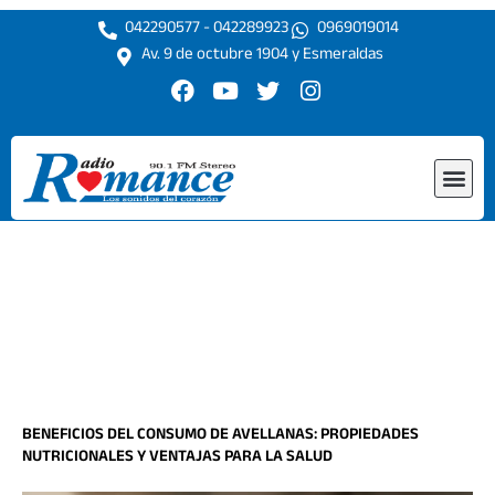
Ir
042290577 - 042289923
0969019014
al
Av. 9 de octubre 1904 y Esmeraldas
contenido
F
Y
T
I
a
o
w
n
c
u
i
s
e
t
t
t
Me
b
u
t
a
o
b
e
g
o
e
r
r
k
a
m
BENEFICIOS DEL CONSUMO DE AVELLANAS: PROPIEDADES
NUTRICIONALES Y VENTAJAS PARA LA SALUD