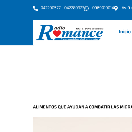
Ir
042290577 - 042289923
0969019014
Av. 9
al
contenido
Inicio
ALIMENTOS QUE AYUDAN A COMBATIR LAS MIGRA