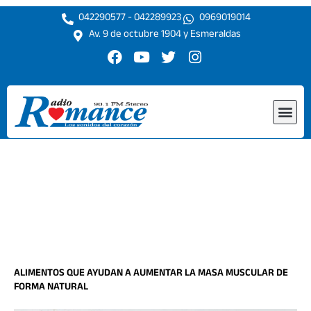
Ir
042290577 - 042289923
0969019014
al
Av. 9 de octubre 1904 y Esmeraldas
contenido
F
Y
T
I
a
o
w
n
c
u
i
s
e
t
t
t
Me
b
u
t
a
o
b
e
g
o
e
r
r
k
a
m
ALIMENTOS QUE AYUDAN A AUMENTAR LA MASA MUSCULAR DE
FORMA NATURAL