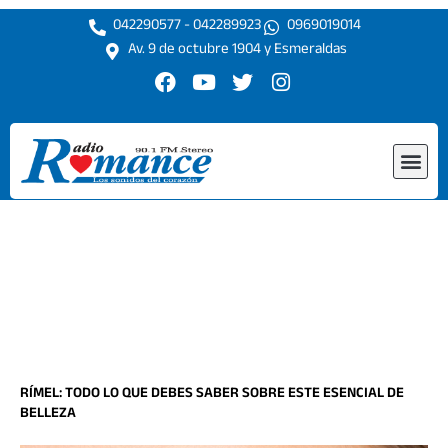
Ir
042290577 - 042289923
0969019014
al
Av. 9 de octubre 1904 y Esmeraldas
contenido
F
Y
T
I
a
o
w
n
c
u
i
s
e
t
t
t
Me
b
u
t
a
o
b
e
g
o
e
r
r
k
a
m
RÍMEL: TODO LO QUE DEBES SABER SOBRE ESTE ESENCIAL DE
BELLEZA