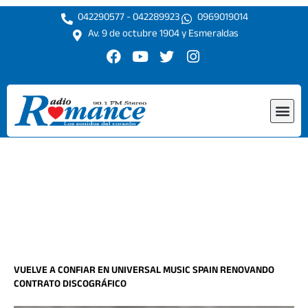
Ir
042290577 - 042289923
0969019014
al
Av. 9 de octubre 1904 y Esmeraldas
contenido
F
Y
T
I
a
o
w
n
c
u
i
s
e
t
t
t
Me
b
u
t
a
o
b
e
g
o
e
r
r
k
a
m
VUELVE A CONFIAR EN UNIVERSAL MUSIC SPAIN RENOVANDO
CONTRATO DISCOGRÁFICO