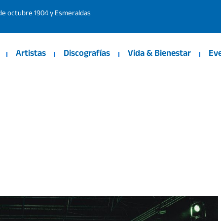
 de octubre 1904 y Esmeraldas
Artistas
Discografías
Vida & Bienestar
Ev