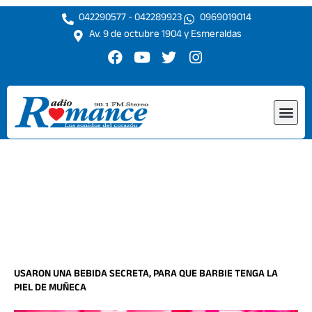
Ir
042290577 - 042289923
0969019014
al
Av. 9 de octubre 1904 y Esmeraldas
contenido
F
Y
T
I
a
o
w
n
c
u
i
s
e
t
t
t
Me
b
u
t
a
o
b
e
g
o
e
r
r
k
a
m
USARON UNA BEBIDA SECRETA, PARA QUE BARBIE TENGA LA
PIEL DE MUÑECA