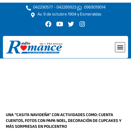
Ir
042290577 - 042289923
0969019014
al
Av. 9 de octubre 1904 y Esmeraldas
contenido
F
Y
T
I
a
o
w
n
c
u
i
s
e
t
t
t
Me
b
u
t
a
o
b
e
g
o
e
r
r
k
a
m
UNA “CASITA NAVIDEÑA” CON ACTIVIDADES COMO: CUENTA
CUENTOS, FOTOS CON PAPA NOEL, DECORACIÓN DE CUPCAKES Y
MÁS SORPRESAS EN POLICENTRO