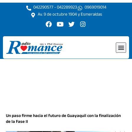
Ir
042290577 - 042289923
0969019014
al
Av. 9 de octubre 1904 y Esmeraldas
contenido
F
Y
T
I
a
o
w
n
c
u
i
s
e
t
t
t
Me
b
u
t
a
o
b
e
g
o
e
r
r
k
a
m
Un paso firme hacia el futuro de Guayaquil con la finalización
de la Fase II