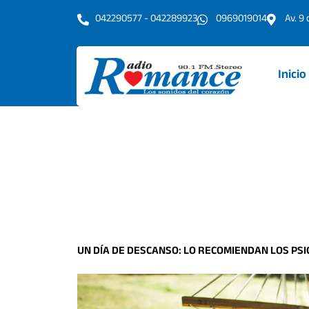
Ir
042290577 - 042289923
0969019014
Av. 9
al
contenido
Inicio
UN DÍA DE DESCANSO: LO RECOMIENDAN LOS PS