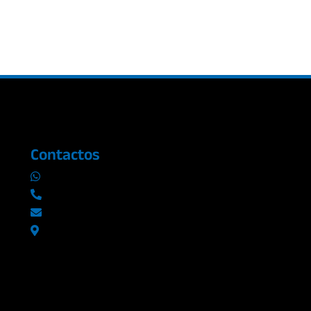
Contactos
0969019014
042290577 / 042289923
info@radioromance.com
Av. 9 de octubre 1904 y Esmeraldas