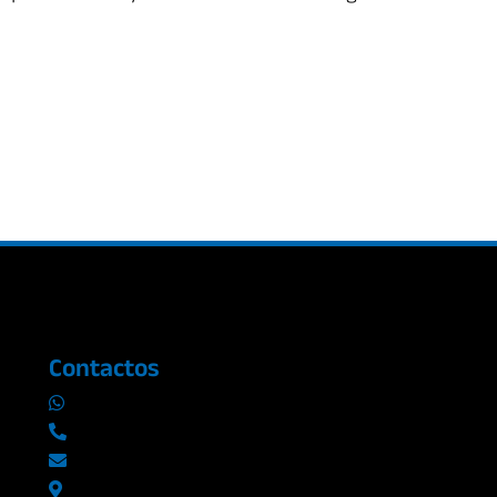
Contactos
0969019014
042290577 / 042289923
info@radioromance.com
Av. 9 de octubre 1904 y Esmeraldas