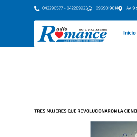
Ir
042290577 - 042289923
0969019014
Av. 9
al
contenido
Inicio
TRES MUJERES QUE REVOLUCIONARON LA CIENCI