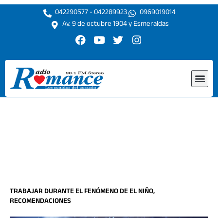
Ir
042290577 - 042289923
0969019014
al
Av. 9 de octubre 1904 y Esmeraldas
contenido
F
Y
T
I
a
o
w
n
c
u
i
s
e
t
t
t
Me
b
u
t
a
o
b
e
g
o
e
r
r
k
a
m
TRABAJAR DURANTE EL FENÓMENO DE EL NIÑO,
RECOMENDACIONES