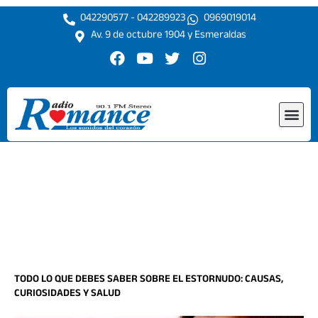
Ir
042290577 - 042289923
0969019014
al
Av. 9 de octubre 1904 y Esmeraldas
contenido
F
Y
T
I
a
o
w
n
c
u
i
s
e
t
t
t
Me
b
u
t
a
o
b
e
g
o
e
r
r
k
a
m
TODO LO QUE DEBES SABER SOBRE EL ESTORNUDO: CAUSAS,
CURIOSIDADES Y SALUD