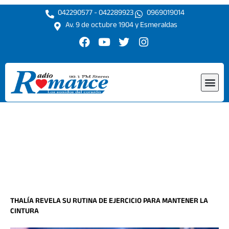
Ir
042290577 - 042289923
0969019014
al
Av. 9 de octubre 1904 y Esmeraldas
contenido
F
Y
T
I
a
o
w
n
c
u
i
s
e
t
t
t
Me
b
u
t
a
o
b
e
g
o
e
r
r
k
a
m
THALÍA REVELA SU RUTINA DE EJERCICIO PARA MANTENER LA
CINTURA