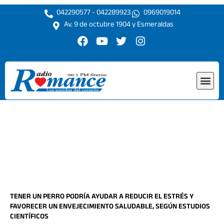
Ir
042290577 - 042289923
0969019014
al
Av. 9 de octubre 1904 y Esmeraldas
contenido
F
Y
T
I
a
o
w
n
c
u
i
s
e
t
t
t
Me
b
u
t
a
o
b
e
g
o
e
r
r
k
a
m
TENER UN PERRO PODRÍA AYUDAR A REDUCIR EL ESTRÉS Y
FAVORECER UN ENVEJECIMIENTO SALUDABLE, SEGÚN ESTUDIOS
CIENTÍFICOS